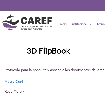
Ir
al
contenido
Inicio
Institucional
Atenc
3D FlipBook
Protocolo
Protocolo para la consulta y acceso a los documentos del arch
para
la
Mauro Gatti
consulta
y
Read More »
acceso
a