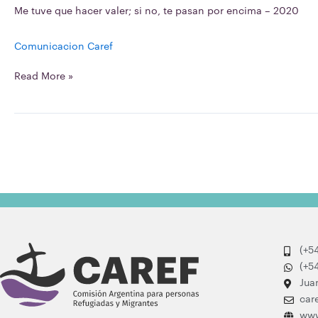
los
Me
Me tuve que hacer valer; si no, te pasan por encima – 2020
documentos
tuve
del
que
Comunicacion Caref
archivo
hacer
Histórico
valer;
Read More »
de
si
CAREF
no,
te
pasan
por
encima
–
2020
(+5
(+5
Jua
car
www