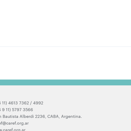
4 11) 4613 7362 / 4992
4 9 11) 5797 3566
n Bautista Alberdi 2236, CABA, Argentina.
ef@caref.org.ar
.caref.org.ar