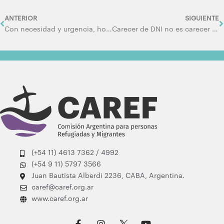
Prev
N
ANTERIOR
SIGUIENTE
Con necesidad y urgencia, hoy PARAMOS
Carecer de DNI no es carecer de derechos
(+54 11) 4613 7362 / 4992
(+54 9 11) 5797 3566
Juan Bautista Alberdi 2236, CABA, Argentina.
caref@caref.org.ar
www.caref.org.ar
F
I
Y