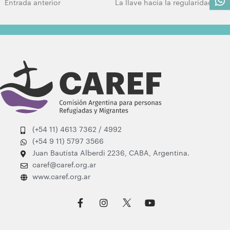
Entrada anterior
La llave hacia la regularidad migratoria en la región
(+54 11) 4613 7362 / 4992
(+54 9 11) 5797 3566
Juan Bautista Alberdi 2236, CABA, Argentina.
caref@caref.org.ar
www.caref.org.ar
F
I
Y
a
n
o
c
s
u
e
t
t