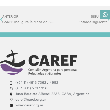
Prev
N
ANTERIOR
SIGUIENTE
CAREF inaugura la Mesa de Asesoría Migrante en Constitución
Entrada siguiente
(+54 11) 4613 7362 / 4992
(+54 9 11) 5797 3566
Juan Bautista Alberdi 2236, CABA, Argentina.
caref@caref.org.ar
www.caref.org.ar