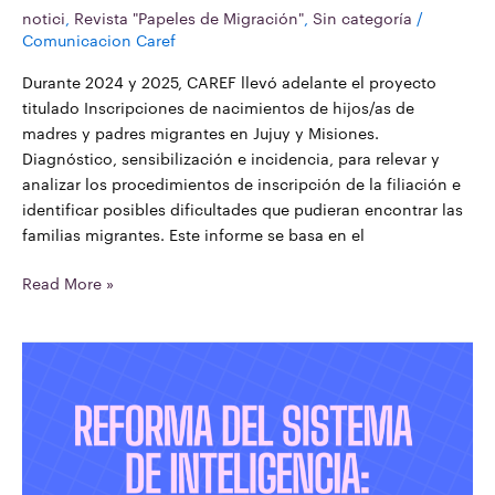
notici
,
Revista "Papeles de Migración"
,
Sin categoría
/
Comunicacion Caref
Durante 2024 y 2025, CAREF llevó adelante el proyecto
titulado Inscripciones de nacimientos de hijos/as de
madres y padres migrantes en Jujuy y Misiones.
Diagnóstico, sensibilización e incidencia, para relevar y
analizar los procedimientos de inscripción de la filiación e
identificar posibles dificultades que pudieran encontrar las
familias migrantes. Este informe se basa en el
Read More »
Reforma
del
sistema
de
inteligencia:
una