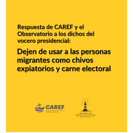
y
campaña
electoral