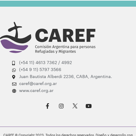
(+54 11) 4613 7362 / 4992
(+54 9 11) 5797 3566
Juan Bautista Alberdi 2236, CABA, Argentina.
caref@caref.org.ar
www.caref.org.ar
F
I
Y
a
n
o
c
s
u
e
t
t
b
a
u
o
g
b
o
r
e
CAREF © Copyright 2023. Todos los derechos reservados. Diseño y desarrollo con